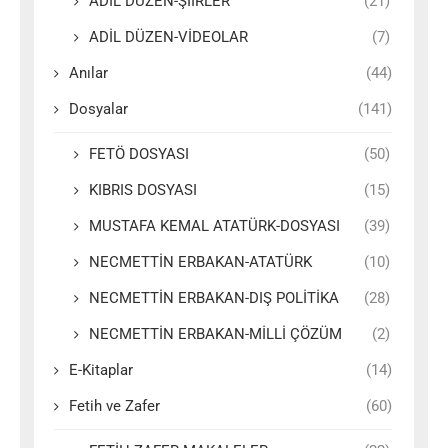
ADİL DÜZEN-ŞİİRLER
(21)
ADİL DÜZEN-VİDEOLAR
(7)
Anılar
(44)
Dosyalar
(141)
FETÖ DOSYASI
(50)
KIBRIS DOSYASI
(15)
MUSTAFA KEMAL ATATÜRK-DOSYASI
(39)
NECMETTİN ERBAKAN-ATATÜRK
(10)
NECMETTİN ERBAKAN-DIŞ POLİTİKA
(28)
NECMETTİN ERBAKAN-MİLLİ ÇÖZÜM
(2)
E-Kitaplar
(14)
Fetih ve Zafer
(60)