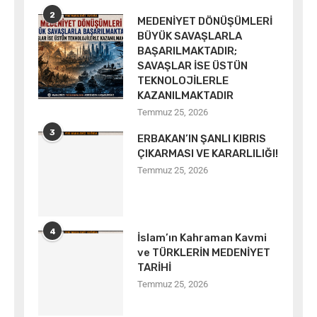
2
MEDENİYET DÖNÜŞÜMLERİ
BÜYÜK SAVAŞLARLA
BAŞARILMAKTADIR;
SAVAŞLAR İSE ÜSTÜN
TEKNOLOJİLERLE
KAZANILMAKTADIR
Temmuz 25, 2026
3
ERBAKAN’IN ŞANLI KIBRIS
ÇIKARMASI VE KARARLILIĞI!
Temmuz 25, 2026
4
İslam’ın Kahraman Kavmi
ve TÜRKLERİN MEDENİYET
TARİHİ
Temmuz 25, 2026