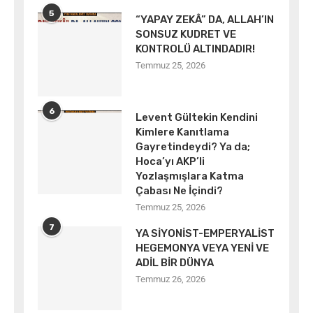
5
“YAPAY ZEKÂ” DA, ALLAH’IN
SONSUZ KUDRET VE
KONTROLÜ ALTINDADIR!
Temmuz 25, 2026
6
Levent Gültekin Kendini
Kimlere Kanıtlama
Gayretindeydi? Ya da;
Hoca’yı AKP’li
Yozlaşmışlara Katma
Çabası Ne İçindi?
Temmuz 25, 2026
7
YA SİYONİST-EMPERYALİST
HEGEMONYA VEYA YENİ VE
ADİL BİR DÜNYA
Temmuz 26, 2026