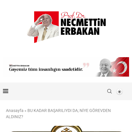
Anasayfa
»
BU KADAR BAŞARILIYDI DA; NİYE GÖREVDEN
ALDINIZ?